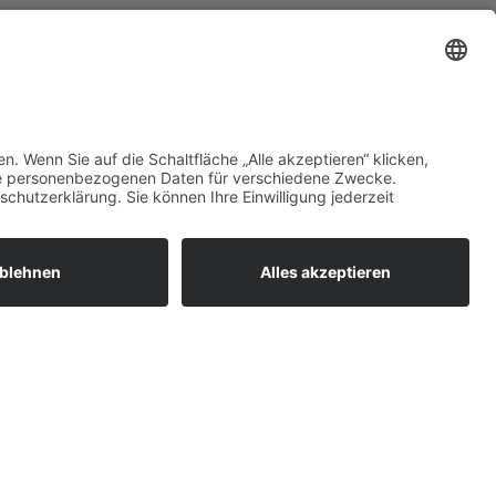
t
Roller-Schoch
Scholz
8382 989080-0
kiez.lindau@elkb.de