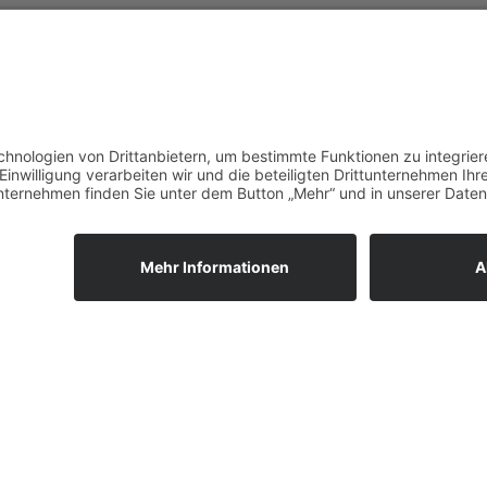
Anheggerstraße 24
Sekretaria
88131 Lindau
Cornelia 
Bürozeiten:
Gabriele 
Mo, Di, Mi 9 – 12 Uhr
Telefon 0
Do 9 – 12 Uhr, 14 – 18 Uhr
pfarramt.
(Donnerstagnachmittag in den bayerischen
Sommerferien geschlossen)