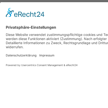
Gemeinsames Pfarrbüro
St. Stephan-Christuskirche
St. Verena-Versöhnerkirche
St. Johannes Wasserburg
Impressum
Datenschutz