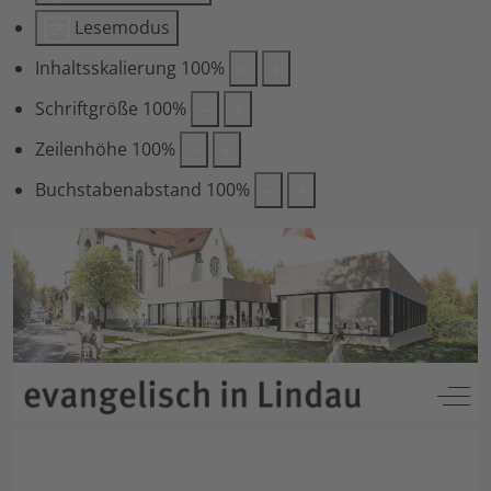
Lesemodus
Inhaltsskalierung
100
%
Schriftgröße
100
%
Zeilenhöhe
100
%
Buchstabenabstand
100
%
Off-