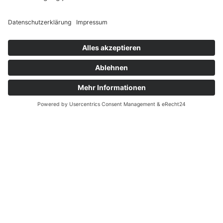
(Donnerstagnachmittag in den bayerischen
Sommerferien geschlossen)
Sekretariat
Cornelia Roller-Schoch
Gabriele Scholz
Telefon 08382 989080-0
pfarramt.kiez.lindau@elkb.de