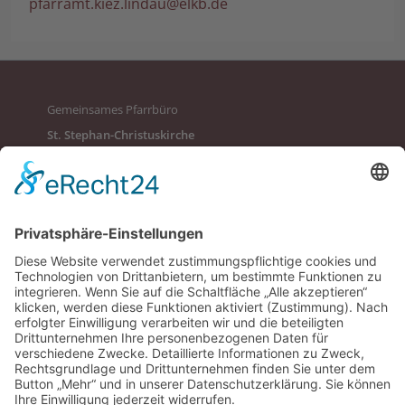
pfarramt.kiez.lindau@elkb.de
Gemeinsames Pfarrbüro
St. Stephan-Christuskirche
St. Verena-Versöhnerkirche
St. Johannes Wasserburg
Impressum
Datenschutz
Anheggerstraße 24
88131 Lindau
Bürozeiten:
Mo, Di, Mi 9 – 12 Uhr
Do 9 – 12 Uhr, 14 – 18 Uhr