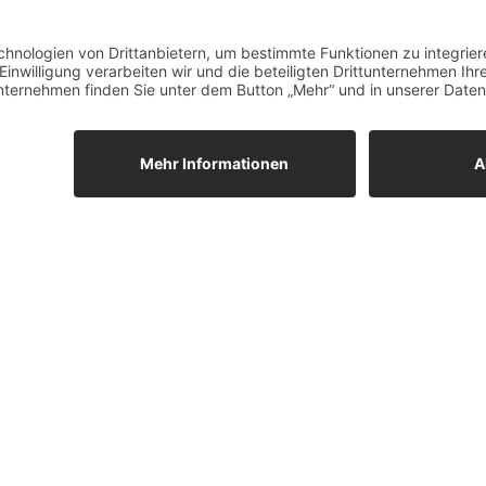
Anheggerstraße 24
Sekretaria
88131 Lindau
Cornelia 
Bürozeiten:
Gabriele 
Mo, Di, Mi 9 – 12 Uhr
Telefon 0
Do 9 – 12 Uhr, 14 – 18 Uhr
pfarramt.
(Donnerstagnachmittag in den bayerischen
Sommerferien geschlossen)