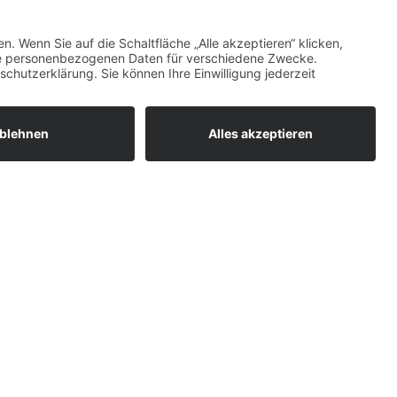
t
Roller-Schoch
Scholz
8382 989080-0
kiez.lindau@elkb.de