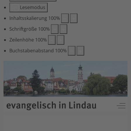
Lesemodus
Inhaltsskalierung
100
%
Schriftgröße
100
%
Zeilenhöhe
100
%
Buchstabenabstand
100
%
Off-