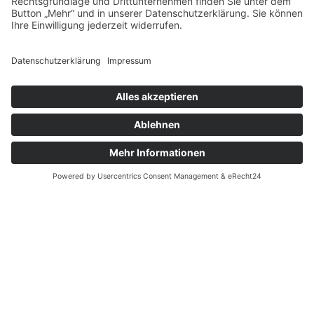
Do 9 – 12 Uhr, 14 – 18 Uhr
(Donnerstagnachmittag in den bayerischen
Sommerferien geschlossen)
Sekretariat
Cornelia Roller-Schoch
Gabriele Scholz
Telefon 08382 989080-0
pfarramt.kiez.lindau@elkb.de